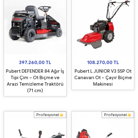
397.260,00
TL
108.270,00
TL
Pubert DEFENDER 84 Ağır İş
Pubert L JUNIOR V3 55P Ot
Tipi Çim – Ot Biçme ve
Canavarı Ot – Çayır Biçme
Arazi Temizleme Traktörü
Makinesi
(71 cm)
Profesyonel
Profesyonel