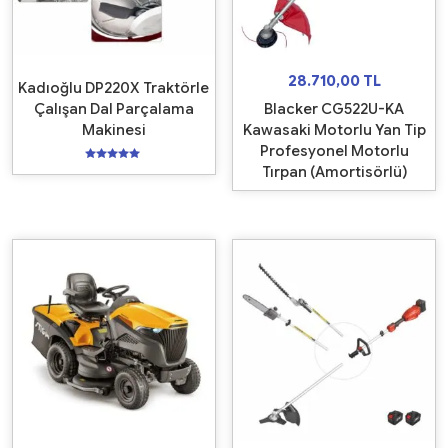
28.710,00
TL
Kadıoğlu DP220X Traktörle
Çalışan Dal Parçalama
Blacker CG522U-KA
Makinesi
Kawasaki Motorlu Yan Tip
Profesyonel Motorlu
5
Tırpan (Amortisörlü)
üzerinden
5.00
oy aldı