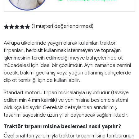
(
1
müşteri değerlendirmesi)
1
müşteri
puanına
Avrupa ülkelerinde yaygın olarak kullanılan traktör
dayanarak 5
üzerinden
tırpanları,
herbisit kullanmak istenmeyen
ve
toprağın
5.00
puan
işlenmesinin tercih edilmediği
meyve bahçelerinde ot
aldı
mücadelesi için ideal bir çözümdür. Aynı zamanda zemini
bozuk, bakımı gecikmiş veya yoğun otlanmış bahçelerde
dip ot temizliği için de kullanılabilir.
Standart motorlu tırpan misinalarıyla uyumludur (tavsiye
edilen
min 4 mm kalınlık
) ve yeni misina besleme sistemi
oldukça kolaydır. Gereksiz detaylardan arındırılmış
tasarımı sayesinde uzun yıllar dayanacak sağlamlıktadır.
Traktör tırpanı misina beslemesi nasıl yapılır?
Özel anahtarı yardımıyla traktör tırpanı misina tamburunun