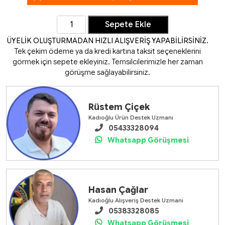
Sepete Ekle
ÜYELİK OLUŞTURMADAN HIZLI ALIŞVERİŞ YAPABİLİRSİNİ
Rüstem Çiçek
Tek çekim ödeme ya da kredi kartına taksit seçeneklerini
görmek için sepete ekleyiniz. Temsilcilerimizle her zama
Kadıoğlu Ürün Destek Uzmanı
05433328094
görüşme sağlayabilirsiniz.
Whatsapp Görüşmesi
Hasan Çağlar
Kadıoğlu Alışveriş Destek Uzmanı
05383328085
Whatsapp Görüşmesi