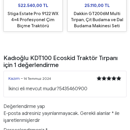
522.540,00
TL
25.110,00
TL
Stiga Estate Pro 9122 WX
Dakkin GT2006M Multi
4×4 Profesyonel Çim
Tırpan, Çit Budama ve Dal
Biçme Traktörü
Budama Makinesi Seti
Kadıoğlu KDT100 Ecoskid Traktör Tırpanı
için 1 değerlendirme
Kazım
–
14 Temmuz 2024
5 üzerinden
İkinci eli mevcut mudur?5435460900
5
oy aldı
Değerlendirme yap
E-posta adresiniz yayınlanmayacak.
Gerekli alanlar
*
ile
işaretlenmişlerdir