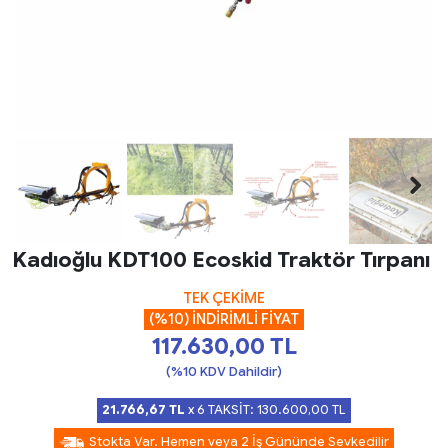
Kadıoğlu KDT100 Ecoskid Traktör Tırpanı
TEK ÇEKİME
(%10) İNDİRİMLİ FİYAT
117.630,00
TL
(%10 KDV Dahildir)
21.766,67
TL
x 6 TAKSİT:
130.600,00
TL
Stokta Var. Hemen veya 2 İş Gününde Sevkedilir