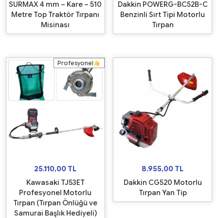
SURMAX 4 mm – Kare – 510
Dakkin POWERG-BC52B-C
Metre Top Traktör Tırpanı
Benzinli Sırt Tipi Motorlu
Misinası
Tırpan
Profesyonel
25.110,00
TL
8.955,00
TL
Kawasaki TJ53ET
Dakkin CG520 Motorlu
Profesyonel Motorlu
Tırpan Yan Tip
Tırpan (Tırpan Önlüğü ve
Samurai Başlık Hediyeli)