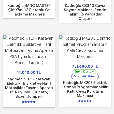
Kadıoğlu NANO MASTER
Kadıoğlu CKS40 Ceviz
Çift Yönlü 3 Pistonlu Ot
Soyma Makinesi Rende
İlaçlama Makinesi
Takımı (6 Parçadan
Oluşur)
751.680,00
TL
Enerji Dostu +
14.040,00
TL
Otomatik Sistem
Kadmec KTE1 – Karavan
Kadıoğlu MX20E Elektrik
Elektrikli Bisiklet ve Hafif
Isıtmalı Programlanabilir
Motosiklet Taşıma Aparatı
Katlı Ceviz Kurutma
PSA Uyumlu (Ducato,
Makinesi
Boxer, Jumper)
5
5
üzerinden
üzerinden
5.00
5.00
oy aldı
oy aldı