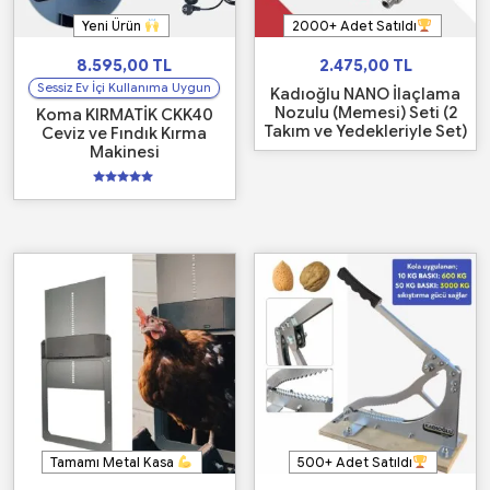
Yeni Ürün
2000+ Adet Satıldı
8.595,00
TL
2.475,00
TL
Sessiz Ev İçi Kullanıma Uygun
Kadıoğlu NANO İlaçlama
Nozulu (Memesi) Seti (2
Koma KIRMATİK CKK40
Takım ve Yedekleriyle Set)
Ceviz ve Fındık Kırma
Makinesi
5
üzerinden
5.00
oy aldı
Tamamı Metal Kasa
500+ Adet Satıldı