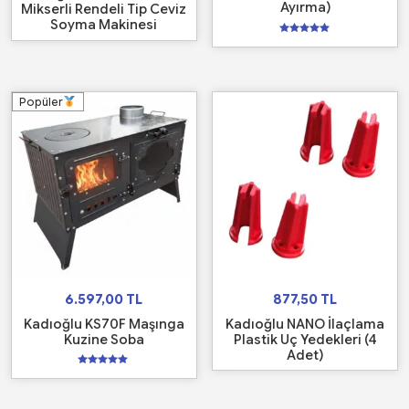
Ayırma)
Mikserli Rendeli Tip Ceviz
Soyma Makinesi
5
üzerinden
5.00
oy aldı
Popüler
6.597,00
TL
877,50
TL
Kadıoğlu KS70F Maşınga
Kadıoğlu NANO İlaçlama
Kuzine Soba
Plastik Uç Yedekleri (4
Adet)
5
üzerinden
5.00
oy aldı