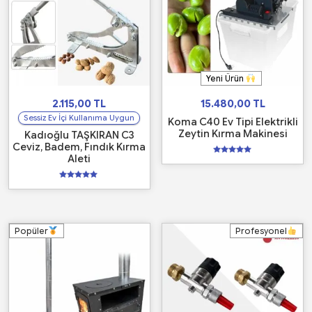
Yeni Ürün
2.115,00
TL
15.480,00
TL
Sessiz Ev İçi Kullanıma Uygun
Koma C40 Ev Tipi Elektrikli
Zeytin Kırma Makinesi
Kadıoğlu TAŞKIRAN C3
Ceviz, Badem, Fındık Kırma
Aleti
5
üzerinden
5.00
oy aldı
5
üzerinden
5.00
oy aldı
Popüler
Profesyonel