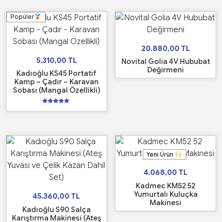
Popüler
20.880,00
TL
5.310,00
TL
Novital Golia 4V Hububat
Değirmeni
Kadıoğlu KS45 Portatif
Kamp – Çadır – Karavan
Sobası (Mangal Özellikli)
5
üzerinden
5.00
oy aldı
Yeni Ürün
4.068,00
TL
Kadmec KM52 52
Yumurtalı Kuluçka
45.360,00
TL
Makinesi
Kadıoğlu S90 Salça
Karıştırma Makinesi (Ateş