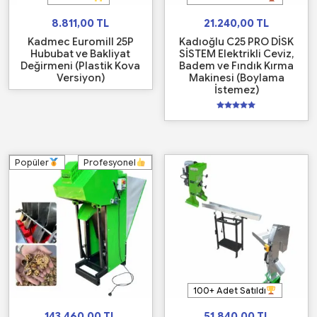
8.811,00
TL
21.240,00
TL
Kadmec Euromill 25P
Kadıoğlu C25 PRO DİSK
Hububat ve Bakliyat
SİSTEM Elektrikli Ceviz,
Değirmeni (Plastik Kova
Badem ve Fındık Kırma
Versiyon)
Makinesi (Boylama
İstemez)
5
üzerinden
5.00
oy aldı
Popüler
Profesyonel
100+ Adet Satıldı
143.460,00
TL
51.840,00
TL