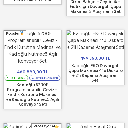
Dikim Bahçe – Zeytinlik –
Fıstık İçin Duyargalı Çapa
Makinesi 3 Ataşmanlı Set
Popüler
199.350,00
TL
Kadıoğlu EKO Duyargalı
Çapa Makinesi 4’lü Diskaro
460.890,00
TL
+ 2’li Kapama Ataşmanı
Enerji Dostu
Otomatik Sistem
Seti
Kadıoğlu 5200E
Programlanabilir Ceviz –
Fındık Kurutma Makinesi
ve Kadıoğlu Nutmec5 Açılı
Konveyör Seti
Profesyonel