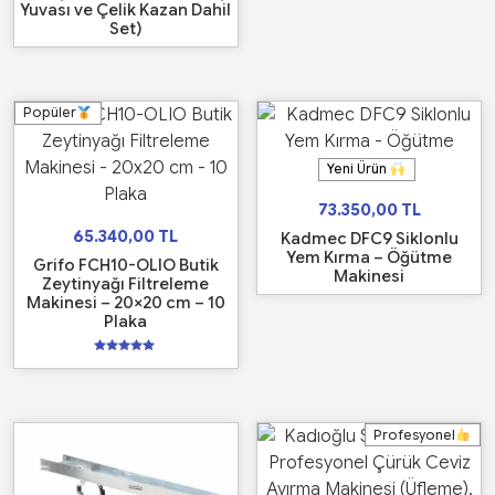
Yuvası ve Çelik Kazan Dahil
Set)
Popüler
Yeni Ürün
73.350,00
TL
65.340,00
TL
Kadmec DFC9 Siklonlu
Yem Kırma – Öğütme
Grifo FCH10-OLIO Butik
Makinesi
Zeytinyağı Filtreleme
Makinesi – 20×20 cm – 10
Plaka
5
üzerinden
5.00
oy aldı
Profesyonel