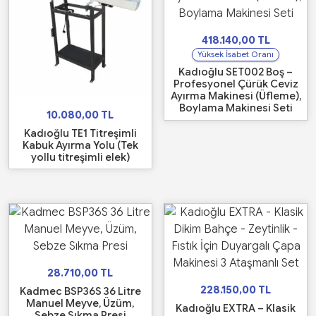
418.140,00
TL
Yüksek İsabet Oranı
Kadıoğlu SET002 Boş –
Profesyonel Çürük Ceviz
Ayırma Makinesi (Üfleme),
Boylama Makinesi Seti
10.080,00
TL
Kadıoğlu TE1 Titreşimli
Kabuk Ayırma Yolu (Tek
yollu titreşimli elek)
28.710,00
TL
228.150,00
TL
Kadmec BSP36S 36 Litre
Manuel Meyve, Üzüm,
Kadıoğlu EXTRA – Klasik
Sebze Sıkma Presi