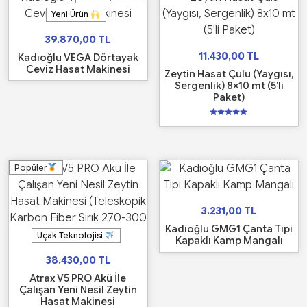
Yeni Ürün
39.870,00
TL
11.430,00
TL
Kadıoğlu VEGA Dörtayak
Ceviz Hasat Makinesi
Zeytin Hasat Çulu (Yaygısı,
Sergenlik) 8×10 mt (5’li
Paket)
5
üzerinden
5.00
oy aldı
Popüler
3.231,00
TL
Kadıoğlu GMG1 Çanta Tipi
Uçak Teknolojisi
Kapaklı Kamp Mangalı
38.430,00
TL
Atrax V5 PRO Akü İle
Çalışan Yeni Nesil Zeytin
Hasat Makinesi