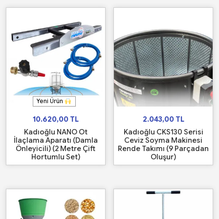
Yeni Ürün
10.620,00
TL
2.043,00
TL
Kadıoğlu NANO Ot
Kadıoğlu CKS130 Serisi
İlaçlama Aparatı (Damla
Ceviz Soyma Makinesi
Önleyicili) (2 Metre Çift
Rende Takımı (9 Parçadan
Hortumlu Set)
Oluşur)