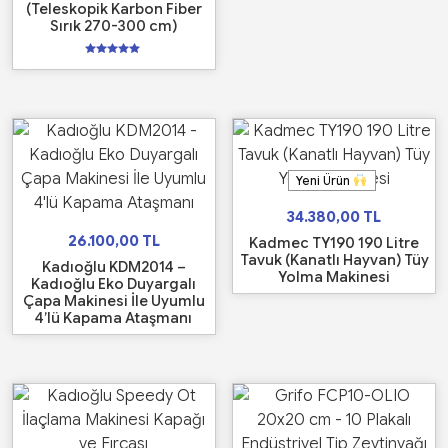
(Teleskopik Karbon Fiber
Sırık 270-300 cm)
5
üzerinden
5.00
oy aldı
Yeni Ürün
34.380,00
TL
26.100,00
TL
Kadmec TY190 190 Litre
Tavuk (Kanatlı Hayvan) Tüy
Kadıoğlu KDM2014 –
Yolma Makinesi
Kadıoğlu Eko Duyargalı
Çapa Makinesi İle Uyumlu
4’lü Kapama Ataşmanı