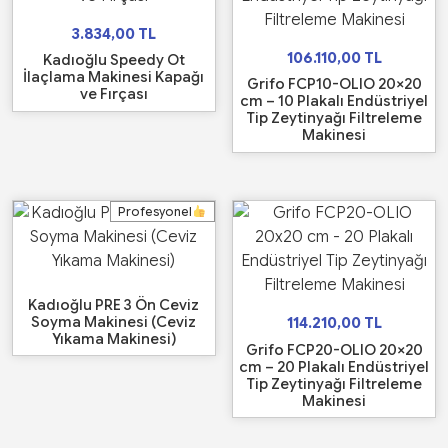
3.834,00
TL
106.110,00
TL
Kadıoğlu Speedy Ot
İlaçlama Makinesi Kapağı
Grifo FCP10-OLIO 20×20
ve Fırçası
cm – 10 Plakalı Endüstriyel
Tip Zeytinyağı Filtreleme
Makinesi
Profesyonel
Kadıoğlu PRE 3 Ön Ceviz
Soyma Makinesi (Ceviz
114.210,00
TL
Yıkama Makinesi)
Grifo FCP20-OLIO 20×20
cm – 20 Plakalı Endüstriyel
Tip Zeytinyağı Filtreleme
Makinesi