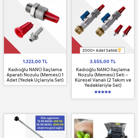
2000+ Adet Satıldı
1.323,00
TL
3.555,00
TL
Kadıoğlu NANO İlaçlama
Kadıoğlu NANO İlaçlama
Aparatı Nozulu (Memesi) 1
Nozulu (Memesi) Seti –
Adet (Yedek Uçlarıyla Set)
Küresel Vanalı (2 Takım ve
Yedekleriyle Set)
5
üzerinden
5.00
oy aldı