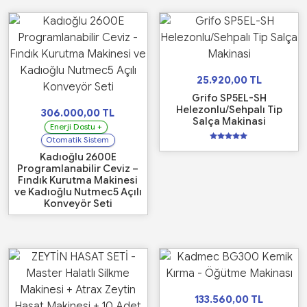
25.920,00
TL
Grifo SP5EL-SH
Helezonlu/Sehpalı Tip
306.000,00
TL
Salça Makinasi
Enerji Dostu +
Otomatik Sistem
5
üzerinden
Kadıoğlu 2600E
5.00
Programlanabilir Ceviz –
oy aldı
Fındık Kurutma Makinesi
ve Kadıoğlu Nutmec5 Açılı
Konveyör Seti
133.560,00
TL