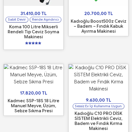
31.410,00
TL
20.700,00
TL
Sabit Devir
Rende Aşındırıcı
Kadıoğlu Boost500z Ceviz
– Badem – Fındık Kabuk
Koma 100 Litre Mikserli
Ayırma Makinesi
Rendeli Tip Ceviz Soyma
Makinesi
5
üzerinden
5.00
oy aldı
17.820,00
TL
9.630,00
TL
Kadmec SSP-18S 18 Litre
Manuel Meyve, Üzüm,
Sessiz Ev İçi Kullanıma Uygun
Sebze Sıkma Presi
Kadıoğlu C10 PRO DİSK
SİSTEM Elektrikli Ceviz,
Badem ve Fındık Kırma
Makinesi