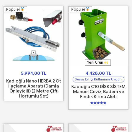
Popüler
Popüler
Yeni Ürün
5.994,00
TL
4.428,00
TL
Sessiz Ev İçi Kullanıma Uygun
Kadıoğlu Nano HERBA 2 Ot
İlaçlama Aparatı (Damla
Kadıoğlu C10 DİSK SİSTEM
Önleyicili) (2 Metre Çift
Manuel Ceviz, Badem ve
Hortumlu Set)
Fındık Kırma Aleti
5
üzerinden
4.80
oy aldı