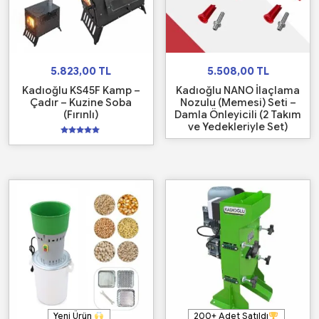
5.823,00
TL
5.508,00
TL
Kadıoğlu KS45F Kamp –
Kadıoğlu NANO İlaçlama
Çadır – Kuzine Soba
Nozulu (Memesi) Seti –
(Fırınlı)
Damla Önleyicili (2 Takım
ve Yedekleriyle Set)
5
üzerinden
5.00
oy aldı
Yeni Ürün
200+ Adet Satıldı