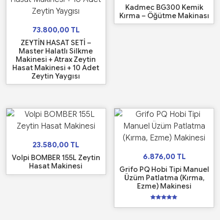
Kadmec BG300 Kemik
Kırma – Öğütme Makinası
73.800,00
TL
ZEYTİN HASAT SETİ –
Master Halatlı Silkme
Makinesi + Atrax Zeytin
Hasat Makinesi + 10 Adet
Zeytin Yaygısı
23.580,00
TL
6.876,00
TL
Volpi BOMBER 155L Zeytin
Hasat Makinesi
Grifo PQ Hobi Tipi Manuel
Üzüm Patlatma (Kırma,
Ezme) Makinesi
5
üzerinden
5.00
oy aldı