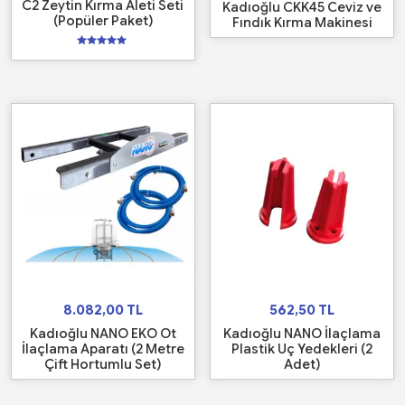
C2 Zeytin Kırma Aleti Seti
Kadıoğlu CKK45 Ceviz ve
(Popüler Paket)
Fındık Kırma Makinesi
5
üzerinden
5.00
oy aldı
8.082,00
TL
562,50
TL
Kadıoğlu NANO EKO Ot
Kadıoğlu NANO İlaçlama
İlaçlama Aparatı (2 Metre
Plastik Uç Yedekleri (2
Çift Hortumlu Set)
Adet)