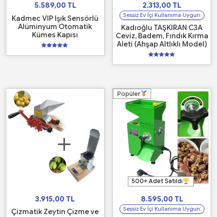
5.589,00
TL
2.313,00
TL
Sessiz Ev İçi Kullanıma Uygun
Kadmec VIP Işık Sensörlü
Alüminyum Otomatik
Kadıoğlu TAŞKIRAN C3A
Kümes Kapısı
Ceviz, Badem, Fındık Kırma
Aleti (Ahşap Altlıklı Model)
5
üzerinden
5
5.00
üzerinden
oy aldı
5.00
oy aldı
Popüler
500+ Adet Satıldı
3.915,00
TL
8.595,00
TL
Sessiz Ev İçi Kullanıma Uygun
Çizmatik Zeytin Çizme ve