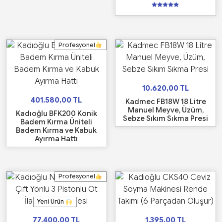
5
üzerinden
5.00
oy aldı
Profesyonel
10.620,00
TL
401.580,00
TL
Kadmec FB18W 18 Litre
Manuel Meyve, Üzüm,
Kadıoğlu BFK200 Konik
Sebze Sıkım Sıkma Presi
Badem Kırma Üniteli
Badem Kırma ve Kabuk
Ayırma Hattı
Profesyonel
Yeni Ürün
77.400,00
TL
1.395,00
TL