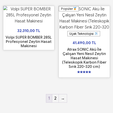
Popüler
32.310,00
TL
Uçak Teknolojisi
Volpi SUPER BOMBER 285L
Profesyonel Zeytin Hasat
41.490,00
TL
Makinesi
Atrax SONIC Akü İle
Çalışan Yeni Nesil Zeytin
Hasat Makinesi
(Teleskopik Karbon Fiber
Sırık 220-320 cm)
5
üzerinden
5.00
oy aldı
1
2
→