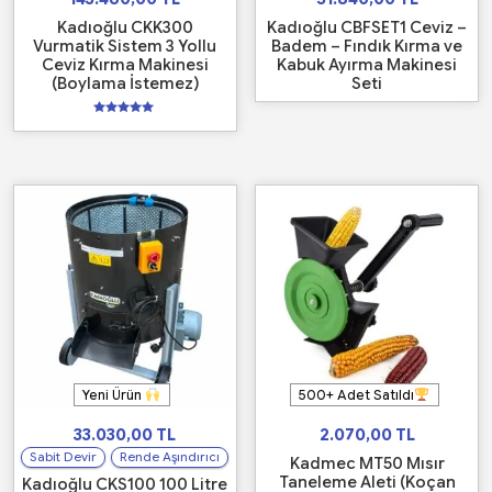
Kadıoğlu CKK300
Kadıoğlu CBFSET1 Ceviz –
Vurmatik Sistem 3 Yollu
Badem – Fındık Kırma ve
Ceviz Kırma Makinesi
Kabuk Ayırma Makinesi
(Boylama İstemez)
Seti
5
üzerinden
5.00
oy aldı
Yeni Ürün
500+ Adet Satıldı
33.030,00
TL
2.070,00
TL
Sabit Devir
Rende Aşındırıcı
Kadmec MT50 Mısır
Taneleme Aleti (Koçan
Kadıoğlu CKS100 100 Litre