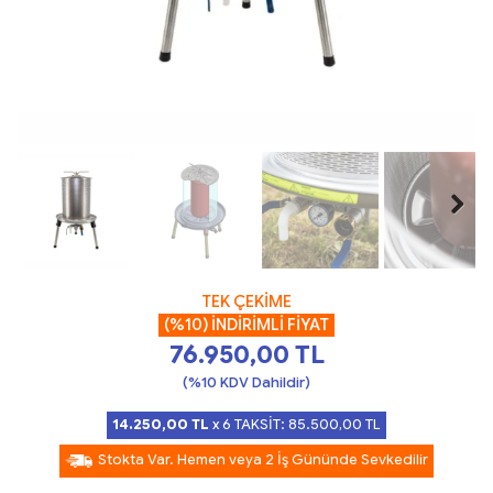
TEK ÇEKİME
(%10) İNDİRİMLİ FİYAT
76.950,00
TL
(%10 KDV Dahildir)
14.250,00
TL
x 6 TAKSİT:
85.500,00
TL
Stokta Var. Hemen veya 2 İş Gününde Sevkedilir