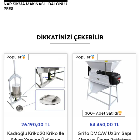
NAR SIKMA MAKiNASI - BALONLU
PRES
DIKKATINIZI ÇEKEBILIR
Popüler
Popüler
300+ Adet Satıldı
26.190,00
TL
54.450,00
TL
Kadıoğlu Kriko20 Kriko İle
Grifo DMCAV Üzüm Sapı