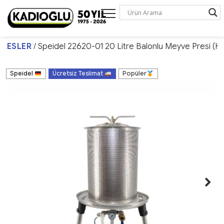
PRESLER
/ Speidel 22620-01 20 Litre Balonlu Meyve Presi (H
Speidel
Ücretsiz Teslimat
Popüler