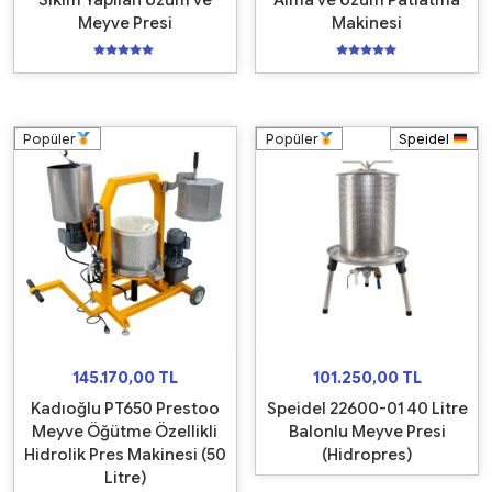
Sıkım Yapılan Üzüm ve
Alma ve Üzüm Patlatma
Meyve Presi
Makinesi
5
5
üzerinden
üzerinden
5.00
5.00
oy aldı
oy aldı
Popüler
Popüler
Speidel
145.170,00
TL
101.250,00
TL
Kadıoğlu PT650 Prestoo
Speidel 22600-01 40 Litre
Meyve Öğütme Özellikli
Balonlu Meyve Presi
Hidrolik Pres Makinesi (50
(Hidropres)
Litre)