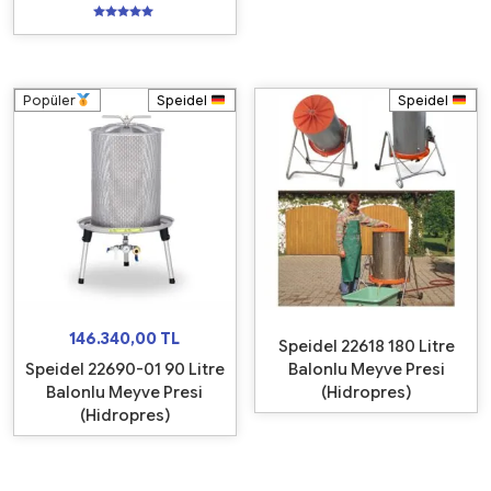
5
üzerinden
5.00
oy aldı
Popüler
Speidel
Speidel
146.340,00
TL
Speidel 22618 180 Litre
Speidel 22690-01 90 Litre
Balonlu Meyve Presi
Balonlu Meyve Presi
(Hidropres)
(Hidropres)